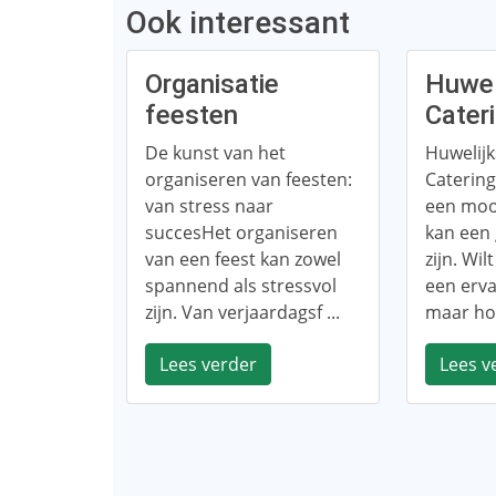
Ook interessant
Organisatie
Huwel
feesten
Cater
De kunst van het
Huwelijk
organiseren van feesten:
Caterin
van stress naar
een mooi
succesHet organiseren
kan een 
van een feest kan zowel
zijn. Wi
spannend als stressvol
een erva
zijn. Van verjaardagsf ...
maar hoe
Lees verder
Lees v