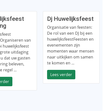
ijksfeest
Dj Huwelijksfeest
ing
Organisatie van feesten:
De rol van een DJ bij een
sfeest
huwelijksfeestFeesten en
gOrganiseren van
evenementen zijn
 huwelijksfeest
momenten waar mensen
grote uitdaging
naar uitkijken om samen
lt u dat uw gasten
te komen en ...
ring beleven,
 regel ...
Lees verder
erder